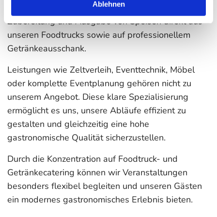
Ablehnen
Getränkecaterer. Unser Fokus liegt auf der
Zubereitung und Ausgabe von Speisen direkt aus
unseren Foodtrucks sowie auf professionellem
Getränkeausschank.
Leistungen wie Zeltverleih, Eventtechnik, Möbel
oder komplette Eventplanung gehören nicht zu
unserem Angebot. Diese klare Spezialisierung
ermöglicht es uns, unsere Abläufe effizient zu
gestalten und gleichzeitig eine hohe
gastronomische Qualität sicherzustellen.
Durch die Konzentration auf Foodtruck- und
Getränkecatering können wir Veranstaltungen
besonders flexibel begleiten und unseren Gästen
ein modernes gastronomisches Erlebnis bieten.