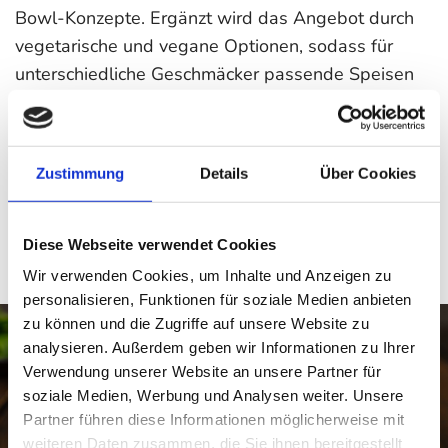
Bowl-Konzepte. Ergänzt wird das Angebot durch
vegetarische und vegane Optionen, sodass für
unterschiedliche Geschmäcker passende Speisen
angeboten werden können.
Neben den klassischen Foodtruck-Konzepten
begleiten wir Veranstaltungen auch mit Dessert-
Zustimmung
Details
Über Cookies
Stationen oder mobilen Kaffeebars. Dadurch
entsteht ein abwechslungsreiches gastronomisches
Erlebnis, das weit über ein klassisches Catering
Diese Webseite verwendet Cookies
hinausgeht.
Wir verwenden Cookies, um Inhalte und Anzeigen zu
personalisieren, Funktionen für soziale Medien anbieten
zu können und die Zugriffe auf unsere Website zu
analysieren. Außerdem geben wir Informationen zu Ihrer
Verwendung unserer Website an unsere Partner für
soziale Medien, Werbung und Analysen weiter. Unsere
Partner führen diese Informationen möglicherweise mit
weiteren Daten zusammen, die Sie ihnen bereitgestellt