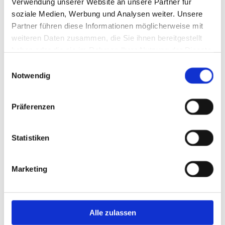
Verwendung unserer Website an unsere Partner für
soziale Medien, Werbung und Analysen weiter. Unsere
Vorname*
Partner führen diese Informationen möglicherweise mit
weiteren Daten zusammen, die Sie ihnen bereitgestellt
haben oder die sie im Rahmen Ihrer Nutzung der Dienste
gesammelt haben.
Einwilligungsauswahl
Nachname*
Notwendig
Präferenzen
E-Mail*
Statistiken
Telefon
Marketing
Alle zulassen
Geburtsdatum