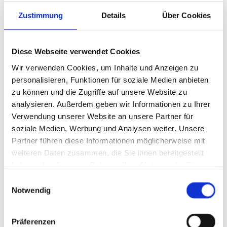
Springe · Foodtruck Wennigsen · Foodtruck
Zustimmung
Details
Über Cookies
Gehrden · Foodtruck Burgwedel · Foodtruck
Nienburg · Foodtruck Stadthagen · Foodtruck Bad
Nenndorf · Foodtruck Hameln · Foodtruck Bad
Diese Webseite verwendet Cookies
Pyrmont · Foodtruck Minden · Foodtruck Bielefeld ·
Wir verwenden Cookies, um Inhalte und Anzeigen zu
Foodtruck Bremen · Foodtruck Hamburg · Foodtruck
personalisieren, Funktionen für soziale Medien anbieten
zu können und die Zugriffe auf unsere Website zu
Oldenburg · Foodtruck Verden · Foodtruck
analysieren. Außerdem geben wir Informationen zu Ihrer
Lüneburg · Foodtruck Osnabrück
Verwendung unserer Website an unsere Partner für
soziale Medien, Werbung und Analysen weiter. Unsere
Partner führen diese Informationen möglicherweise mit
weiteren Daten zusammen, die Sie ihnen bereitgestellt
Jetzt Anfragen!
haben oder die sie im Rahmen Ihrer Nutzung der Dienste
gesammelt haben.
Einwilligungsauswahl
Notwendig
Anrede
Präferenzen